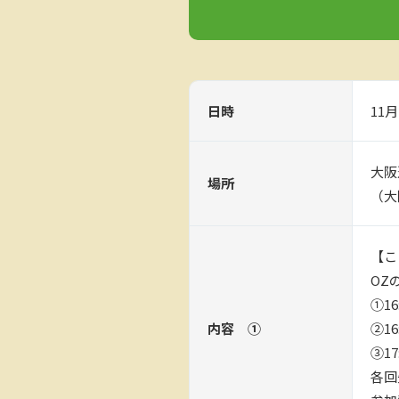
日時
11
大阪
場所
（大
【こ
OZ
①16
内容 ➀
②16
③17
各回