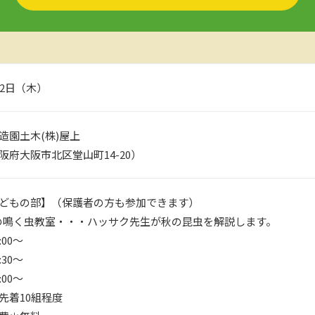
月2日（木）
造園土木(株)屋上
阪府大阪市北区堂山町14-20）
どもの部】（保護者の方も参加できます）
の鳴く虫教室・・・ハッサク先生が秋の昆虫を解説します。
:00～
:30～
:00～
先着10組程度