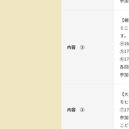
参加
【親
ミニ
す。
④16
内容 ②
⑤17
⑥17
各回
参加
【大
モヒ
内容 ③
⑦17
参加
こど