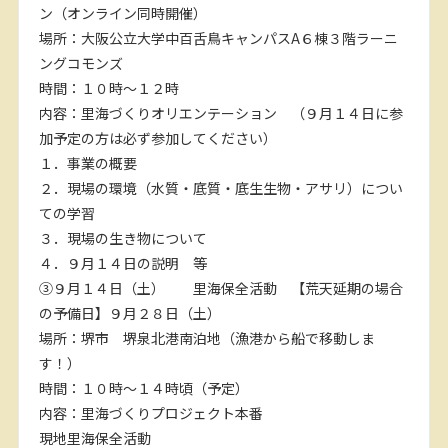
ン（オンライン同時開催）
場所：大阪公立大学中百舌鳥キャンパスA６棟３階ラーニ
ングコモンズ
時間：１０時～１２時
内容：里海づくりオリエンテーション （９月１４日に参
加予定の方は必ず参加してください）
１．事業の概要
２．現場の環境（水質・底質・底生生物・アサリ）につい
ての学習
３．現場の生き物について
４．９月１４日の説明 等
③９月１４日（土） 里海保全活動 【荒天延期の場合
の予備日】９月２８日（土）
場所：堺市 堺泉北港南泊地（漁港から船で移動しま
す！）
時間：１０時～１４時頃（予定）
内容：里海づくりプロジェクト本番
現地里海保全活動