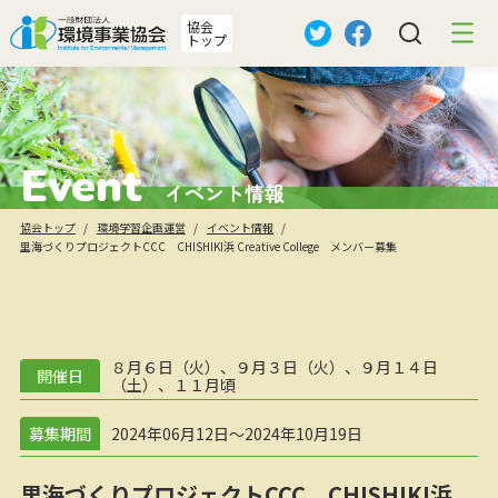
協会
トップ
Event
イベント情報
協会トップ
環境学習企画運営
イベント情報
里海づくりプロジェクトCCC CHISHIKI浜 Creative College メンバー募集
８月６日（火）、９月３日（火）、９月１４日
開催日
（土）、１１月頃
募集期間
2024年06月12日～2024年10月19日
里海づくりプロジェクトCCC CHISHIKI浜