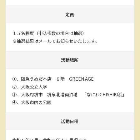
定員
１５名程度（申込多数の場合は抽選）
※抽選結果はメールでお知らせいたします。
活動場所
①．阪急うめだ本店 ８階 GREEN AGE
②．大阪公立大学
③．大阪府堺市 堺泉北港南泊地 「なにわCHISHIKI浜」
④．大阪市内の公園
活動日程