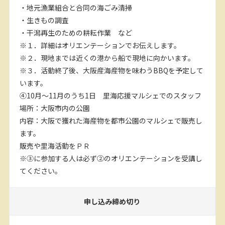
・地元漁業組合と合同の海ごみ清掃
・生きもの調査
・干潟再生のための耕耘作業 など
※１．詳細はオリエンテーションでお伝えします。
※２．現地までは近くの港から船で現地に向かいます。
※３．活動終了後、大阪産海産物を味わうBBQを予定して
います。
④10月～11月のうち1日 里海応援マルシェでのスタッフ
場所：大阪市内の公園
内容：大阪で獲れた海産物を都市公園のマルシェで販売し
ます。
販売や里海活動をＰＲ
※③に参加する人は必ず②のオリエンテーションを受講し
てください。
申し込み締め切り