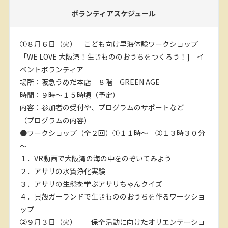
ボランティアスケジュール
①８月６日（火） こども向け里海体験ワークショップ
「WE LOVE 大阪湾！生きもののおうちをつくろう！] イ
ベントボランティア
場所：阪急うめだ本店 ８階 GREEN AGE
時間：９時～１５時頃（予定）
内容：参加者の受付や、プログラムのサポートなど
（プログラムの内容）
●ワークショップ（全２回）①１１時～ ②１３時３０分
～
１．VR動画で大阪湾の海の中をのぞいてみよう
２．アサリの水質浄化実験
３．アサリの生態を学ぶアサリちゃんクイズ
４．貝殻ガーランドで生きもののおうちを作るワークショ
ップ
②９月３日（火） 保全活動に向けたオリエンテーショ