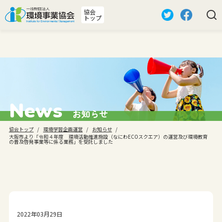
Warning
: Undefined array key "HTTP_REFERER" in
協会
/usr/home/mw2p7vcozl/www/htdocs/environmental/news/detail/i
トップ
on line
24
News
お知らせ
協会トップ
環境学習企画運営
お知らせ
大阪市より「令和４年度 環境活動推進施設（なにわECOスクエア）の運営及び環境教育
の普及啓発事業等に係る業務」を受託しました
2022年03月29日