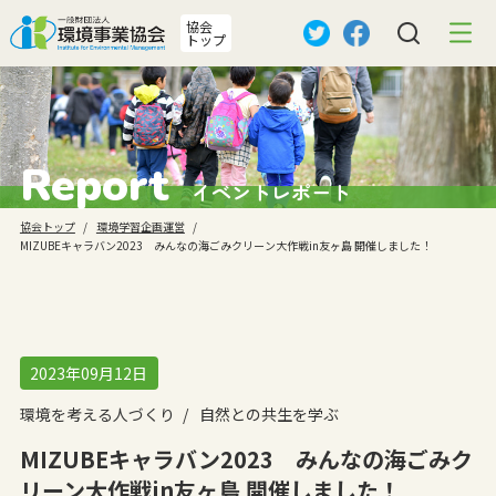
協会
トップ
Report
イベントレポート
協会トップ
環境学習企画運営
MIZUBEキャラバン2023 みんなの海ごみクリーン大作戦in友ヶ島 開催しました！
2023年09月12日
環境を考える人づくり
自然との共生を学ぶ
MIZUBEキャラバン2023 みんなの海ごみク
リーン大作戦in友ヶ島 開催しました！