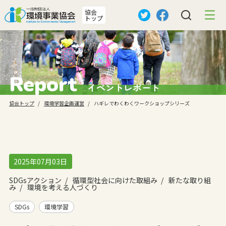
協会
トップ
Report
イベントレポート
協会トップ
環境学習企画運営
ハギレでわくわくワークショップシリーズ
2025年07月03日
SDGsアクション
循環型社会に向けた取組み
新たな取り組
み
環境を考える人づくり
SDGs
環境学習