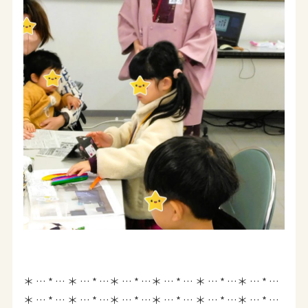
＊ … * … ＊ … * …＊ … * …＊ … * … ＊ … * …＊ … * …
＊ … * … ＊ … * …＊ … * …＊ … * … ＊ … * …＊ … * …