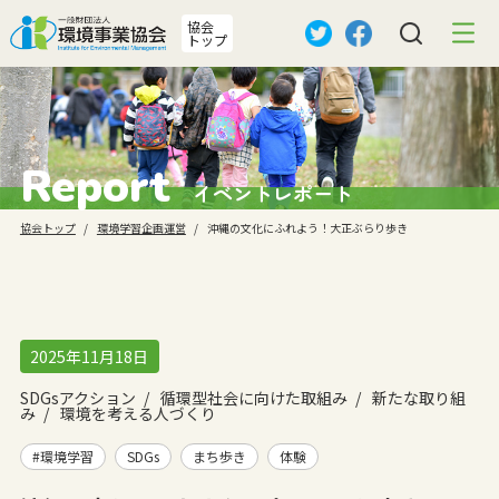
協会
トップ
Report
イベントレポート
協会トップ
環境学習企画運営
沖縄の文化にふれよう！大正ぶらり歩き
2025年11月18日
SDGsアクション
循環型社会に向けた取組み
新たな取り組
み
環境を考える人づくり
#環境学習
SDGs
まち歩き
体験