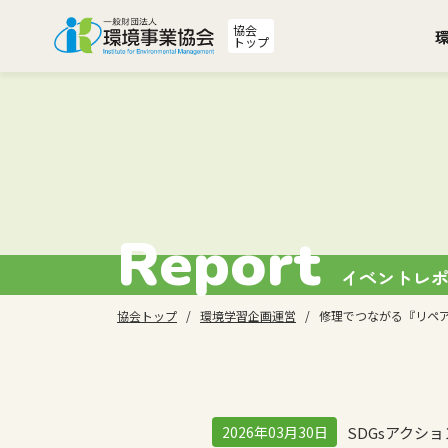
協会
トップ
Report
イベントレ
協会トップ
環境学習企画運営
修理でつながる『リペア
SDGsアクショ
2026年03月30日