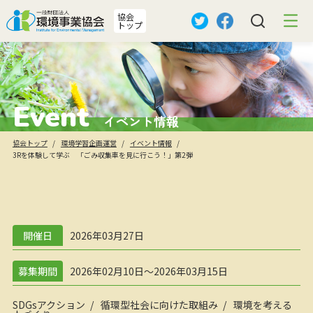
協会
トップ
Event
イベント情報
協会トップ
環境学習企画運営
イベント情報
3Rを体験して学ぶ 「ごみ収集車を見に行こう！」第2弾
開催日
2026年03月27日
募集期間
2026年02月10日～2026年03月15日
SDGsアクション
循環型社会に向けた取組み
環境を考える